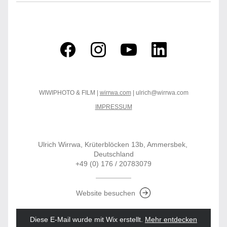
WIWIPHOTO & FILM | 
wirrwa.com
 | ulrich@wirrwa.com
IMPRESSUM
Ulrich Wirrwa, Krüterblöcken 13b, Ammersbek, 
Deutschland
+49 (0) 176 / 20783079
Website besuchen
Diese E-Mail wurde mit Wix erstellt.
‌ 
Mehr entdecken