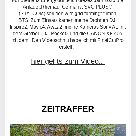
Für Siemens Energy durfte ich dieses Jahr 2025 die 
Anlage 
„Rheinau, Germany: SVC PLUS® 
(STATCOM) solution with grid-forming“
 filmen.
BTS: Zum Einsatz kamen meine Drohnen DJI 
Inspire2, Mavic4, Avata2, meine Kameras Sony A1 mit 
dem Gimbel , DJI Pocket3 und die CANON XF-405 
mit dem . Den Videoschnitt habe ich mit FinalCutPro 
erstellt.  
hier gehts zum Video...
ZEITRAFFER